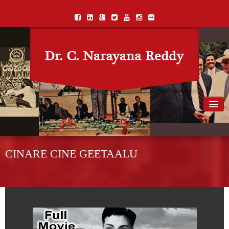
Home
Biography
CINARE CINE GEETAALU
Awards
Books
Songs