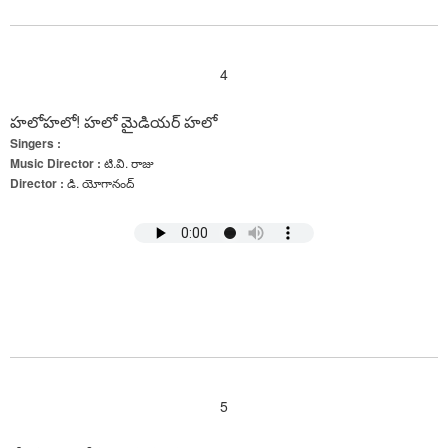
4
హలోహలో! హలో మైడియర్ హలో
Singers :
Music Director :
టి.వి. రాజు
Director :
డి. యోగానంద్
5