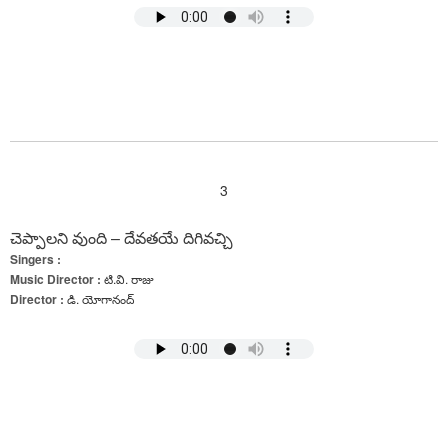
3
చెప్పాలని వుంది – దేవతయే దిగివచ్చి
Singers :
Music Director :
టి.వి. రాజు
Director :
డి. యోగానంద్