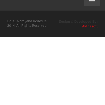
Dr. C. Narayana Reddy ©
Design & Developed By:
2014, All Rights Reserved,
Akthasoft