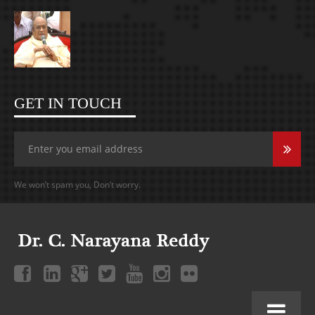
GET IN TOUCH
We won’t spam you, Don’t worry.