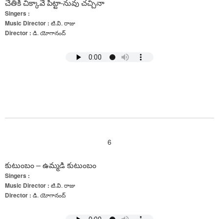
చేతికి చిక్కావే పిట్టా-నువు చచ్చినా
Singers :
Music Director :
టి.వి. రాజు
Director :
డి. యోగానంద్
6
కుటుంబం – ఉమ్మడి కుటుంబం
Singers :
Music Director :
టి.వి. రాజు
Director :
డి. యోగానంద్