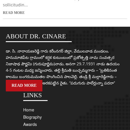
sollicitudin...
READ MORE
ABOUT DR. CINARE
డా. సి. నారాయణరెడ్డి గారు కరీంనగర్ జిల్లా, వేములవాడ మండలం,
హనుమాజిపేట గ్రామంలో కర్షక కుటుంబంలో ప్రజోత్పత్తి నామ సంవత్సర
నిజాషాఢ పౌర్ణమి (గురుపూర్ణిమ)నాడు, అనగా 29.7.1931 నాడు ఉదయం
4-5 గంటల మధ్య జన్మించారు. తల్లి శ్రీమతి బుచ్చమ్మగారు – ‘‘బ్రతికినంత
కాలము బంగరుమమతల పొంగించిన పాలవెల్లి. తండ్రి శ్రీ మల్లారెడ్డిగారు –
అరకపట్టిన రైతు. ‘‘పదుగురు పాలేర్లున్నా పదరా’’
READ MORE
LINKS
Home
Biography
Awards