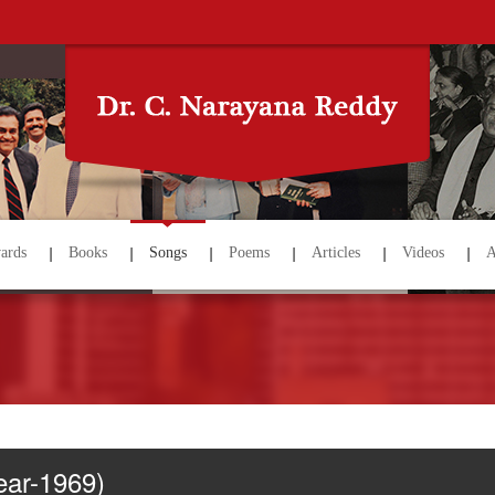
ards
Books
Songs
Poems
Articles
Videos
A
ear-1969)