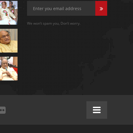
We won’t spam you, Don’t worry.