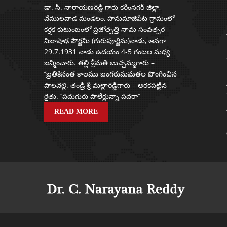
డా. సి. నారాయణరెడ్డి గారు కరీంనగర్ జిల్లా,
వేములవాడ మండలం, హనుమాజిపేట గ్రామంలో
కర్షక కుటుంబంలో ప్రజోత్పత్తి నామ సంవత్సర
నిజాషాఢ పౌర్ణమి (గురుపూర్ణిమ)నాడు, అనగా
29.7.1931 నాడు ఉదయం 4-5 గంటల మధ్య
జన్మించారు. తల్లి శ్రీమతి బుచ్చమ్మగారు –
‘‘బ్రతికినంత కాలము బంగరుమమతల పొంగించిన
పాలవెల్లి. తండ్రి శ్రీ మల్లారెడ్డిగారు – అరకపట్టిన
రైతు. ‘‘పదుగురు పాలేర్లున్నా పదరా’’
READ MORE