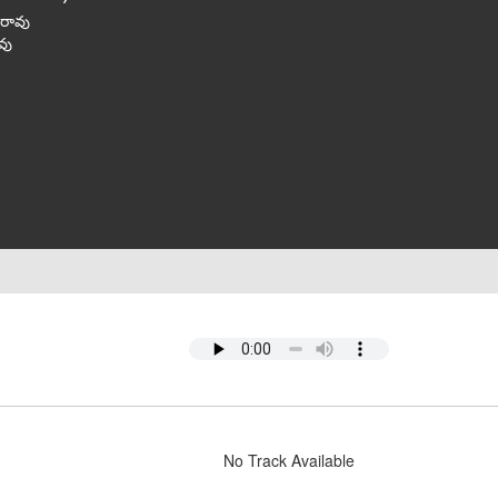
ిరావు
వు
No Track Available