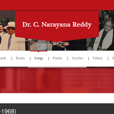
ards
Books
Songs
Poems
Articles
Videos
A
r-1968)