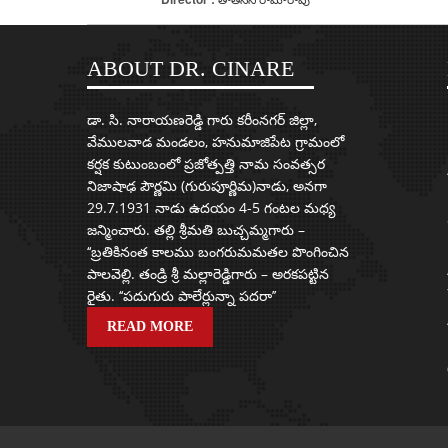
ABOUT DR. CINARE
డా. సి. నారాయణరెడ్డి గారు కరీంనగర్ జిల్లా,
వేములవాడ మండలం, హనుమాజిపేట గ్రామంలో
కర్షక కుటుంబంలో ప్రజోత్పత్తి నామ సంవత్సర
నిజాషాఢ పౌర్ణమి (గురుపూర్ణిమ)నాడు, అనగా
29.7.1931 నాడు ఉదయం 4-5 గంటల మధ్య
జన్మించారు. తల్లి శ్రీమతి బుచ్చమ్మగారు –
‘‘బ్రతికినంత కాలము బంగరుమమతల పొంగించిన
పాలవెల్లి. తండ్రి శ్రీ మల్లారెడ్డిగారు – అరకపట్టిన
రైతు. ‘‘పదుగురు పాలేర్లున్నా పదరా’’
READ MORE