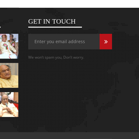
GET IN TOUCH
We won’t spam you, Don’t worry.