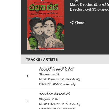
Music Director: టి. చలపత
Director : తాతినేని రామారా
Share
TRACKS / ARTISTS
మీరెవరో ఏ ఊరో ఏ పేరో
Singers :
జానకి
1
Music Director :
టి. చలపతిరావు
Director :
తాతినేని రామారావు
కనులేమో పిలిచెనులే
Singers :
సుశీల
2
Music Director :
టి. చలపతిరావు
Director :
తాతినేని రామారావు