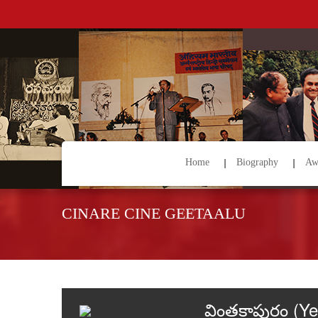
Home
Biography
Aw
CINARE CINE GEETAALU
వింతకాపురం (Ye