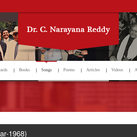
ards
Books
Songs
Poems
Articles
Videos
A
ar-1968)