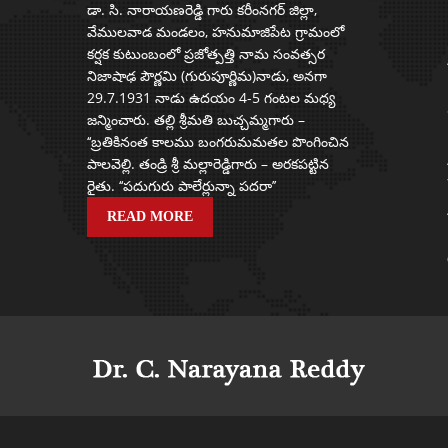
డా. సి. నారాయణరెడ్డి గారు కరీంనగర్ జిల్లా,
వేములవాడ మండలం, హనుమాజిపేట గ్రామంలో
కర్షక కుటుంబంలో ప్రజోత్పత్తి నామ సంవత్సర
నిజాషాఢ పౌర్ణమి (గురుపూర్ణిమ)నాడు, అనగా
29.7.1931 నాడు ఉదయం 4-5 గంటల మధ్య
జన్మించారు. తల్లి శ్రీమతి బుచ్చమ్మగారు –
‘‘బ్రతికినంత కాలము బంగరుమమతల పొంగించిన
పాలవెల్లి. తండ్రి శ్రీ మల్లారెడ్డిగారు – అరకపట్టిన
రైతు. ‘‘పదుగురు పాలేర్లున్నా పదరా’’
READ MORE