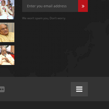
We won’t spam you, Don’t worry.