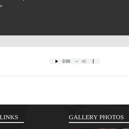
ణు
LINKS
GALLERY PHOTOS