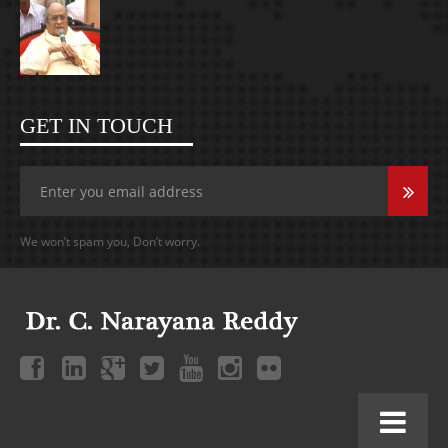
GET IN TOUCH
We won’t spam you, Don’t worry.