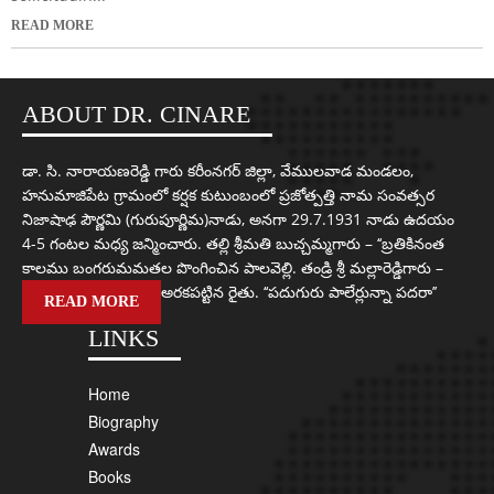
READ MORE
ABOUT DR. CINARE
డా. సి. నారాయణరెడ్డి గారు కరీంనగర్ జిల్లా, వేములవాడ మండలం,
హనుమాజిపేట గ్రామంలో కర్షక కుటుంబంలో ప్రజోత్పత్తి నామ సంవత్సర
నిజాషాఢ పౌర్ణమి (గురుపూర్ణిమ)నాడు, అనగా 29.7.1931 నాడు ఉదయం
4-5 గంటల మధ్య జన్మించారు. తల్లి శ్రీమతి బుచ్చమ్మగారు – ‘‘బ్రతికినంత
కాలము బంగరుమమతల పొంగించిన పాలవెల్లి. తండ్రి శ్రీ మల్లారెడ్డిగారు –
అరకపట్టిన రైతు. ‘‘పదుగురు పాలేర్లున్నా పదరా’’
READ MORE
LINKS
Home
Biography
Awards
Books