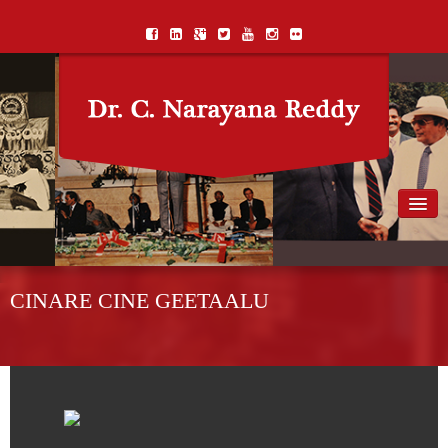
Home
Biography
CINARE CINE GEETAALU
Awards
Books
Songs