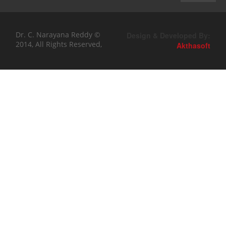
Dr. C. Narayana Reddy ©
Design & Developed By:
2014, All Rights Reserved,
Akthasoft