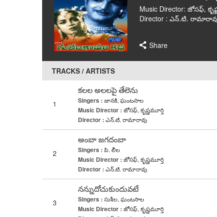
Music Director: జోసఫ్, కృష్
Director : ఎన్.టి. రామారావ
Share
TRACKS / ARTISTS
కలల అలలపై తేలెను
Singers :
జానకి, ఘంటసాల
1
Music Director :
జోసఫ్, కృష్ణమూర్తి
Director :
ఎన్.టి. రామారావు
అంబా జగదంబా
Singers :
పి. లీల
2
Music Director :
జోసఫ్, కృష్ణమూర్తి
Director :
ఎన్.టి. రామారావు
నన్నుదోచుకుందువటే
Singers :
సుశీల, ఘంటసాల
3
Music Director :
జోసఫ్, కృష్ణమూర్తి