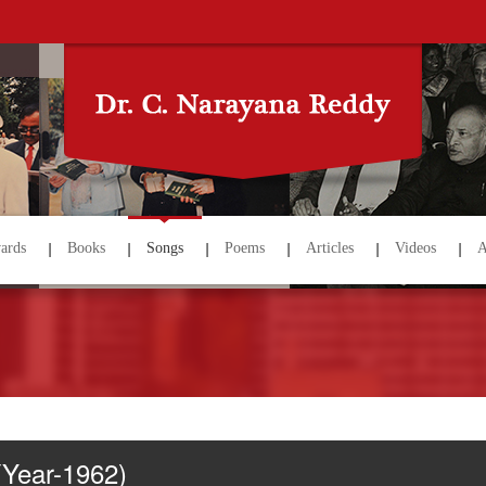
ards
Books
Songs
Poems
Articles
Videos
A
(Year-1962)