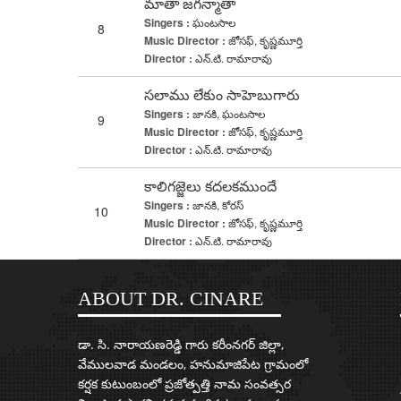
మాతా జగన్మాతా
Singers :
ఘంటసాల
8
Music Director :
జోసఫ్, కృష్ణమూర్తి
Director :
ఎన్.టి. రామారావు
సలాము లేకుం సాహెబుగారు
Singers :
జానకి, ఘంటసాల
9
Music Director :
జోసఫ్, కృష్ణమూర్తి
Director :
ఎన్.టి. రామారావు
కాలిగజ్జెలు కదలకముందే
Singers :
జానకి, కోరస్
10
Music Director :
జోసఫ్, కృష్ణమూర్తి
Director :
ఎన్.టి. రామారావు
ABOUT DR. CINARE
డా. సి. నారాయణరెడ్డి గారు కరీంనగర్ జిల్లా,
వేములవాడ మండలం, హనుమాజిపేట గ్రామంలో
కర్షక కుటుంబంలో ప్రజోత్పత్తి నామ సంవత్సర