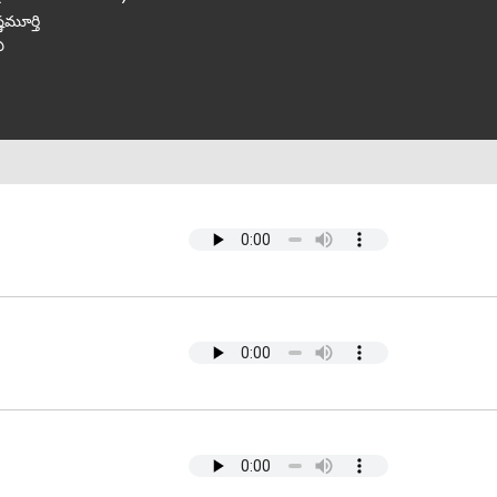
ణమూర్తి
ు