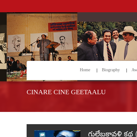
Home
Biography
Aw
CINARE CINE GEETAALU
గులేబకావళి కథ 