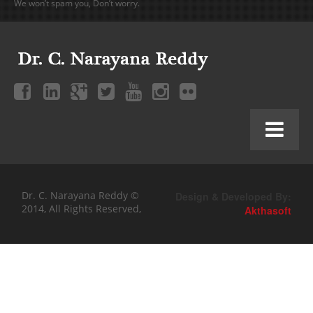
We won’t spam you, Don’t worry.
Dr. C. Narayana Reddy ©
Design & Developed By:
2014, All Rights Reserved,
Akthasoft