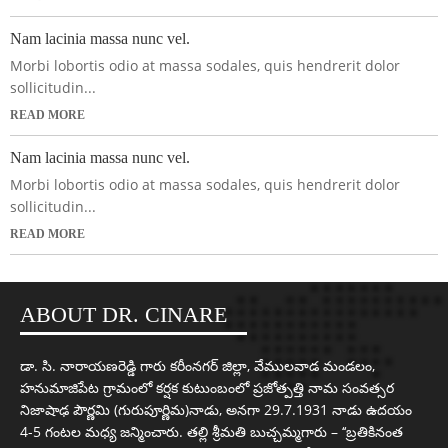
Nam lacinia massa nunc vel.
Morbi lobortis odio at massa sodales, quis hendrerit dolor
sollicitudin...
READ MORE
Nam lacinia massa nunc vel.
Morbi lobortis odio at massa sodales, quis hendrerit dolor
sollicitudin...
READ MORE
ABOUT DR. CINARE
డా. సి. నారాయణరెడ్డి గారు కరీంనగర్ జిల్లా, వేములవాడ మండలం,
హనుమాజిపేట గ్రామంలో కర్షక కుటుంబంలో ప్రజోత్పత్తి నామ సంవత్సర
నిజాషాఢ పౌర్ణమి (గురుపూర్ణిమ)నాడు, అనగా 29.7.1931 నాడు ఉదయం
4-5 గంటల మధ్య జన్మించారు. తల్లి శ్రీమతి బుచ్చమ్మగారు – ‘‘బ్రతికినంత