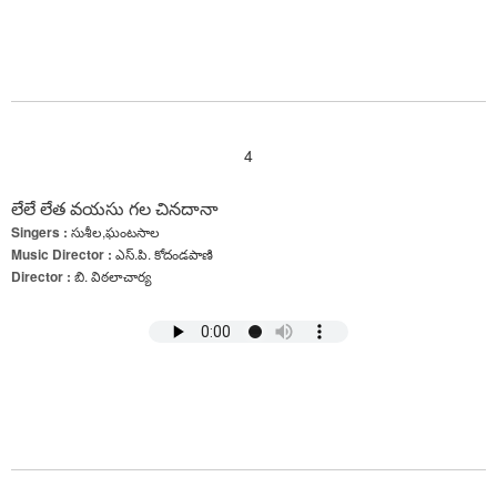
4
లేలే లేత వయసు గల చినదానా
Singers :
సుశీల,ఘంటసాల
Music Director :
ఎస్.పి. కోదండపాణి
Director :
బి. విఠలాచార్య