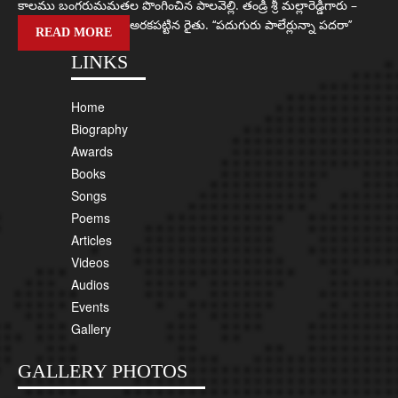
కాలము బంగరుమమతల పొంగించిన పాలవెల్లి. తండ్రి శ్రీ మల్లారెడ్డిగారు –
అరకపట్టిన రైతు. ‘‘పదుగురు పాలేర్లున్నా పదరా’’
READ MORE
LINKS
Home
Biography
Awards
Books
Songs
Poems
Articles
Videos
Audios
Events
Gallery
GALLERY PHOTOS