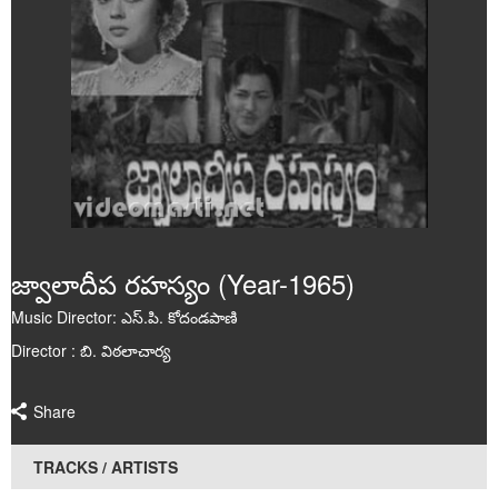
Poems
Articles
Videos
Audios
Events
Gallery
జ్వాలాదీప రహస్యం (Year-1965)
Music Director: ఎస్.పి. కోదండపాణి
Director : బి. విఠలాచార్య
Share
TRACKS / ARTISTS