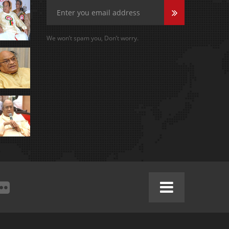
We won’t spam you, Don’t worry.