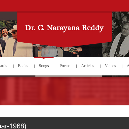
ards
Books
Songs
Poems
Articles
Videos
A
ear-1968)