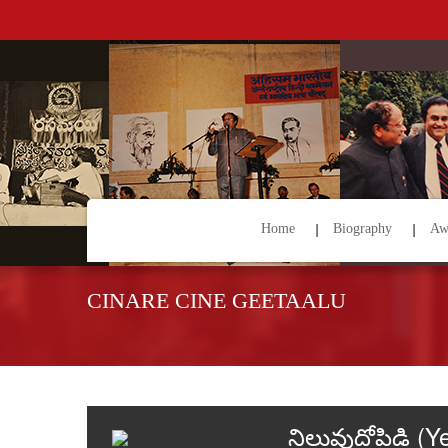
Home
Biography
Aw
CINARE CINE GEETAALU
నిలువుదోపిడి (Y