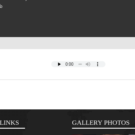
వు
LINKS
GALLERY PHOTOS