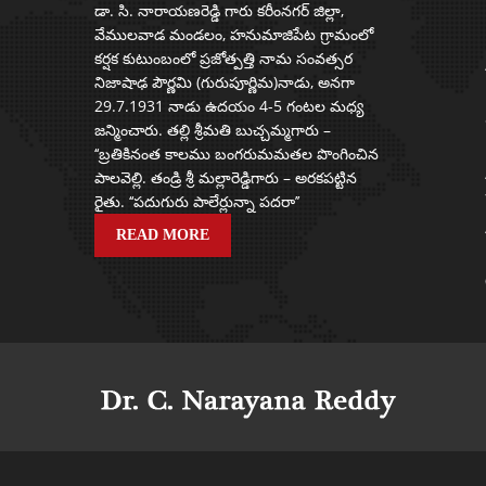
డా. సి. నారాయణరెడ్డి గారు కరీంనగర్ జిల్లా,
వేములవాడ మండలం, హనుమాజిపేట గ్రామంలో
కర్షక కుటుంబంలో ప్రజోత్పత్తి నామ సంవత్సర
నిజాషాఢ పౌర్ణమి (గురుపూర్ణిమ)నాడు, అనగా
29.7.1931 నాడు ఉదయం 4-5 గంటల మధ్య
జన్మించారు. తల్లి శ్రీమతి బుచ్చమ్మగారు –
‘‘బ్రతికినంత కాలము బంగరుమమతల పొంగించిన
పాలవెల్లి. తండ్రి శ్రీ మల్లారెడ్డిగారు – అరకపట్టిన
రైతు. ‘‘పదుగురు పాలేర్లున్నా పదరా’’
READ MORE