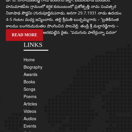
హనుమాజిపేట గ్రామంలో కర్షక కుటుంబంలో ప్రజోత్పత్తి నామ సంవత్సర
నిజాషాఢ పౌర్ణమి (గురుపూర్ణిమ)నాడు, అనగా 29.7.1931 నాడు ఉదయం
4-5 గంటల మధ్య జన్మించారు. తల్లి శ్రీమతి బుచ్చమ్మగారు – ‘‘బ్రతికినంత
కాలము బంగరుమమతల పొంగించిన పాలవెల్లి. తండ్రి శ్రీ మల్లారెడ్డిగారు –
అరకపట్టిన రైతు. ‘‘పదుగురు పాలేర్లున్నా పదరా’’
READ MORE
LINKS
Home
Biography
Awards
Books
Songs
Poems
Articles
Videos
Audios
Events