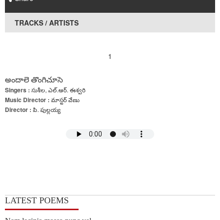
TRACKS / ARTISTS
1
అందాలె తొంగిచూసె
Singers :
సుశీల, ఎల్.ఆర్. ఈశ్వరి
Music Director :
మాస్టర్ వేణు
Director :
పి. పుల్లయ్య
LATEST POEMS