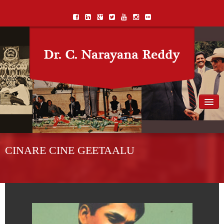
Home
Biography
CINARE CINE GEETAALU
Awards
Books
Songs