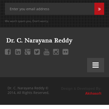
We won’t spam you, Don’t worry.
Dr. C. Narayana Reddy ©
Design & Developed By:
2014, All Rights Reserved,
Akthasoft