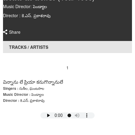
Music Director: పెండ్యాల
Director : కె.ఎస్. ప్రకాశరావు
Share
TRACKS / ARTISTS
1
విన్నాను లే ప్రియా కనుగొన్నానులే
Singers :
సుశీల, ఘంటసాల
Music Director :
పెండ్యాల
Director :
కె.ఎస్. ప్రకాశరావు