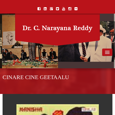
Home
Biography
CINARE CINE GEETAALU
Awards
Books
Songs