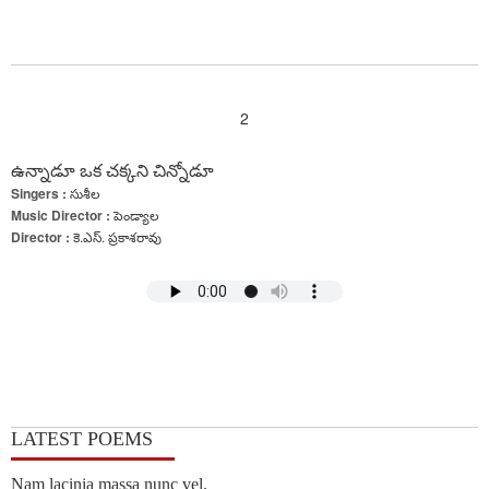
2
ఉన్నాడూ ఒక చక్కని చిన్నోడూ
Singers :
సుశీల
Music Director :
పెండ్యాల
Director :
కె.ఎస్. ప్రకాశరావు
LATEST POEMS
Nam lacinia massa nunc vel.