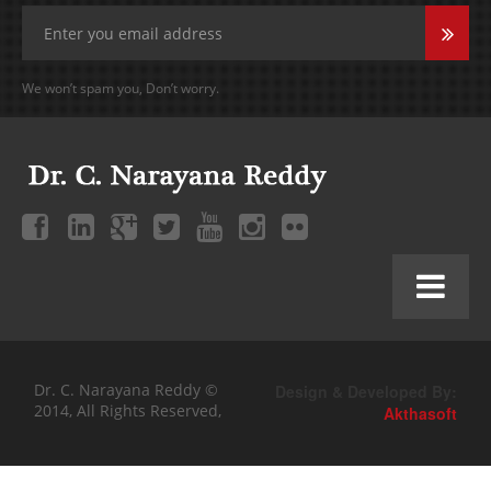
We won’t spam you, Don’t worry.
Dr. C. Narayana Reddy ©
Design & Developed By:
2014, All Rights Reserved,
Akthasoft