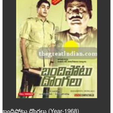
Poems
Articles
Videos
Audios
Events
Gallery
బందిపోటు దొంగలు (Year-1968)