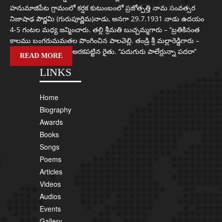
హనుమాజిపేట గ్రామంలో కర్షక కుటుంబంలో ప్రజోత్పత్తి నామ సంవత్సర
నిజాషాఢ పౌర్ణమి (గురుపూర్ణిమ)నాడు, అనగా 29.7.1931 నాడు ఉదయం
4-5 గంటల మధ్య జన్మించారు. తల్లి శ్రీమతి బుచ్చమ్మగారు – ‘‘బ్రతికినంత
కాలము బంగరుమమతల పొంగించిన పాలవెల్లి. తండ్రి శ్రీ మల్లారెడ్డిగారు –
అరకపట్టిన రైతు. ‘‘పదుగురు పాలేర్లున్నా పదరా’’
READ MORE
LINKS
Home
Biography
Awards
Books
Songs
Poems
Articles
Videos
Audios
Events
Gallery