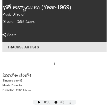
Poems
భలే అబ్బాయిలు (Year-1969)
Music Director:
Articles
Director : పేకేటి శివరాం
Videos
Share
Audios
TRACKS / ARTISTS
Events
Gallery
1
ఏమౌనో ఈ వేళలో-1
Singers :
జానకి
Music Director :
Director :
పేకేటి శివరాం