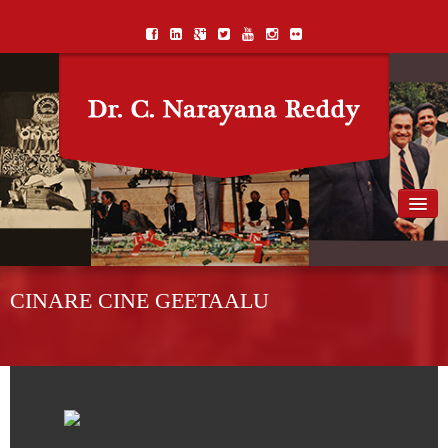
Home
Biography
CINARE CINE GEETAALU
Awards
Books
Songs