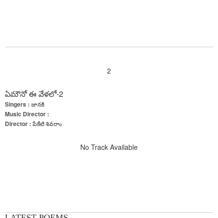
2
ఏమౌనో ఈ వేళలో-2
Singers :
జానకి
Music Director :
Director :
పేకేటి శివరాం
No Track Available
LATEST POEMS