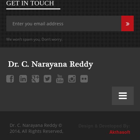
GET IN TOUCH
We won’t spam you, Don’t worry.
Dr. C. Narayana Reddy ©
Design & Developed By:
2014, All Rights Reserved,
Akthasoft