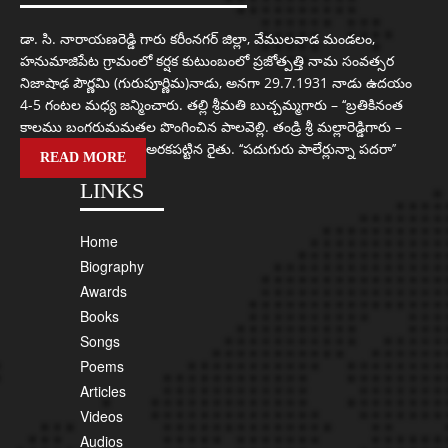
డా. సి. నారాయణరెడ్డి గారు కరీంనగర్ జిల్లా, వేములవాడ మండలం,
హనుమాజిపేట గ్రామంలో కర్షక కుటుంబంలో ప్రజోత్పత్తి నామ సంవత్సర
నిజాషాఢ పౌర్ణమి (గురుపూర్ణిమ)నాడు, అనగా 29.7.1931 నాడు ఉదయం
4-5 గంటల మధ్య జన్మించారు. తల్లి శ్రీమతి బుచ్చమ్మగారు – ‘‘బ్రతికినంత
కాలము బంగరుమమతల పొంగించిన పాలవెల్లి. తండ్రి శ్రీ మల్లారెడ్డిగారు –
అరకపట్టిన రైతు. ‘‘పదుగురు పాలేర్లున్నా పదరా’’
READ MORE
LINKS
Home
Biography
Awards
Books
Songs
Poems
Articles
Videos
Audios