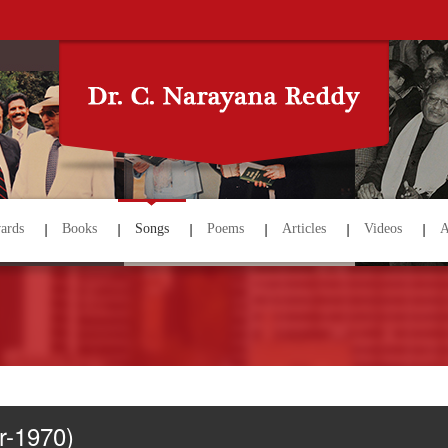
ards
Books
Songs
Poems
Articles
Videos
A
ear-1970)