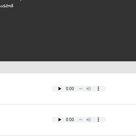
ోదండపాణి