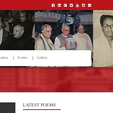
udios
Events
Gallery
LATEST POEMS