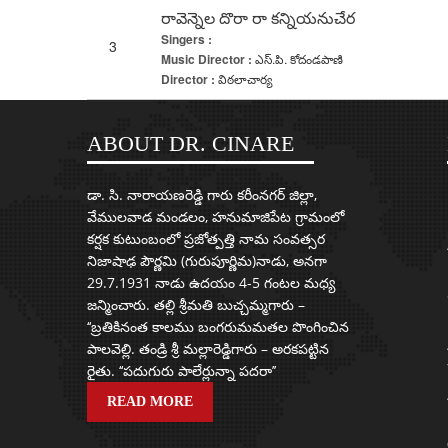
రావెన్నెల దొరా రా కన్నియనుచేర
Singers :
3
Music Director :
ఎస్.పి. కోదండపాణి
Director :
విఠలాచార్య
ABOUT DR. CINARE
డా. సి. నారాయణరెడ్డి గారు కరీంనగర్ జిల్లా,
వేములవాడ మండలం, హనుమాజిపేట గ్రామంలో
కర్షక కుటుంబంలో ప్రజోత్పత్తి నామ సంవత్సర
నిజాషాఢ పౌర్ణమి (గురుపూర్ణిమ)నాడు, అనగా
29.7.1931 నాడు ఉదయం 4-5 గంటల మధ్య
జన్మించారు. తల్లి శ్రీమతి బుచ్చమ్మగారు –
‘‘బ్రతికినంత కాలము బంగరుమమతల పొంగించిన
పాలవెల్లి. తండ్రి శ్రీ మల్లారెడ్డిగారు – అరకపట్టిన
రైతు. ‘‘పదుగురు పాలేర్లున్నా పదరా’’
READ MORE