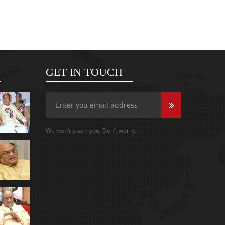
GET IN TOUCH
We won’t spam you, Don’t worry.