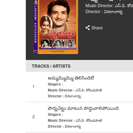
Music Director: ఎస్.పి. క
Director : విఠలాచార్య
Share
TRACKS / ARTISTS
అమ్మమ్మొమ్మొ తెలిసిందిలే
Singers :
1
Music Director :
ఎస్.పి. కోదండపాణి
Director :
విఠలాచార్య
పొన్నచెట్టు మాటున పొద్దువాలిపోయింది
Singers :
2
Music Director :
ఎస్.పి. కోదండపాణి
Director :
విఠలాచార్య