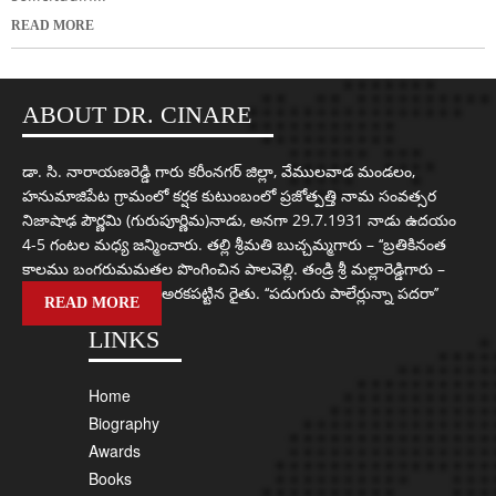
READ MORE
ABOUT DR. CINARE
డా. సి. నారాయణరెడ్డి గారు కరీంనగర్ జిల్లా, వేములవాడ మండలం,
హనుమాజిపేట గ్రామంలో కర్షక కుటుంబంలో ప్రజోత్పత్తి నామ సంవత్సర
నిజాషాఢ పౌర్ణమి (గురుపూర్ణిమ)నాడు, అనగా 29.7.1931 నాడు ఉదయం
4-5 గంటల మధ్య జన్మించారు. తల్లి శ్రీమతి బుచ్చమ్మగారు – ‘‘బ్రతికినంత
కాలము బంగరుమమతల పొంగించిన పాలవెల్లి. తండ్రి శ్రీ మల్లారెడ్డిగారు –
అరకపట్టిన రైతు. ‘‘పదుగురు పాలేర్లున్నా పదరా’’
READ MORE
LINKS
Home
Biography
Awards
Books