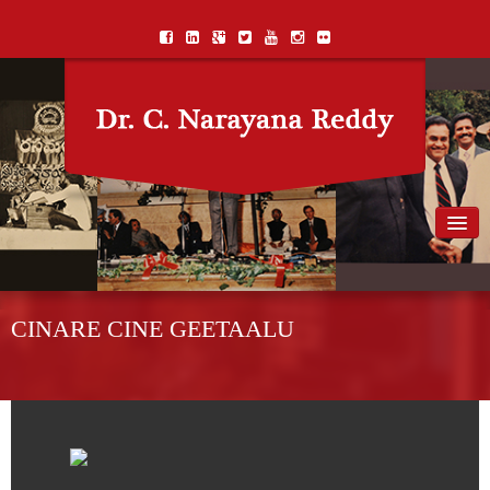
Home
Biography
CINARE CINE GEETAALU
Awards
Books
Songs