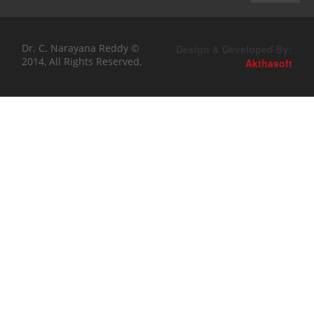
Dr. C. Narayana Reddy ©
Design & Developed By:
2014, All Rights Reserved,
Akthasoft