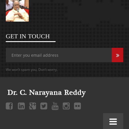
GET IN TOUCH
We won’t spam you, Don’t worry.